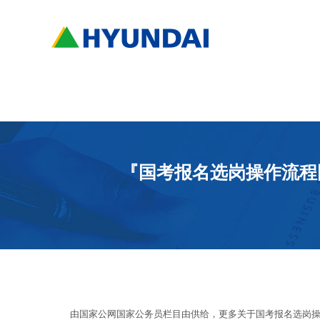
『国考报名选岗操作流程
由国家公网国家公务员栏目由供给，更多关于国考报名选岗操作