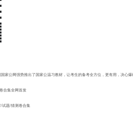
图国家公网强势推出了国家公温习教材，让考生的备考全方位，更有用，决心爆
测卷合集全网首发
/试题/猜测卷合集