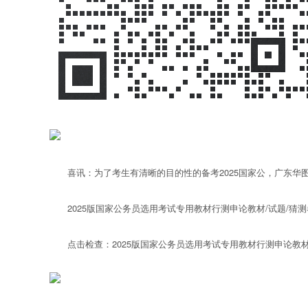
喜讯：为了考生有清晰的目的性的备考2025国家公，广东华
2025版国家公务员选用考试专用教材行测申论教材/试题/猜
点击检查：2025版国家公务员选用考试专用教材行测申论教材