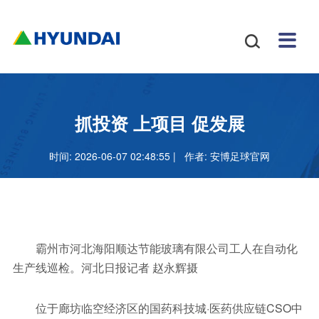
安博
配件
新闻
关于
招贤
联系

体育
与服
中心
我们
纳士
我们
挖掘
安博
网站
机
体育
怎么
务
地图
叉车
正规
抓投资 上项目 促发展
吗
样
安博
时间: 2026-06-07 02:48:55 | 作者:
安博足球官网
足球
官网
霸州市河北海阳顺达节能玻璃有限公司工人在自动化
生产线巡检。河北日报记者 赵永辉摄
位于廊坊临空经济区的国药科技城·医药供应链CSO中