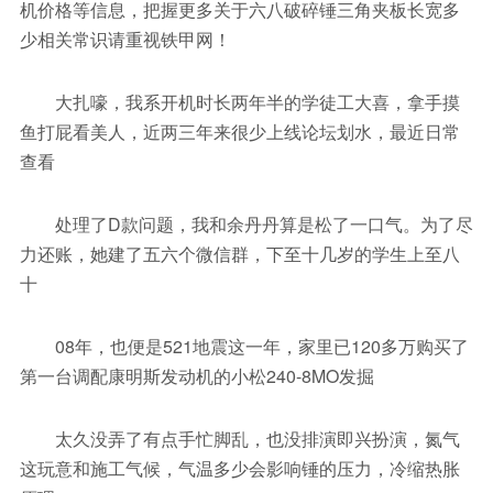
机价格等信息，把握更多关于六八破碎锤三角夹板长宽多
少相关常识请重视铁甲网！
大扎嚎，我系开机时长两年半的学徒工大喜，拿手摸
鱼打屁看美人，近两三年来很少上线论坛划水，最近日常
查看
处理了D款问题，我和余丹丹算是松了一口气。为了尽
力还账，她建了五六个微信群，下至十几岁的学生上至八
十
08年，也便是521地震这一年，家里已120多万购买了
第一台调配康明斯发动机的小松240-8MO发掘
太久没弄了有点手忙脚乱，也没排演即兴扮演，氮气
这玩意和施工气候，气温多少会影响锤的压力，冷缩热胀