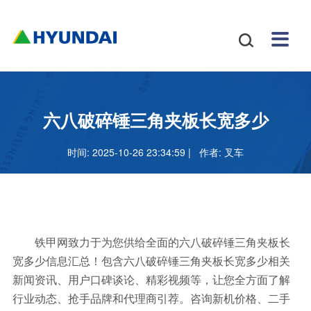
安博
配件
新闻
关于
招贤
联系

体育
与服
中心
我们
纳士
我们
挖掘
安博
网站
机
体育
怎么
务
地图
叉车
正规
六八破碎锤三角夹板长宽多少
吗
样
安博
时间: 2025-10-26 23:34:59 | 作者:
叉车
足球
官网
铁甲网致力于为您供给全面的六八破碎锤三角夹板长
宽多少信息汇总！包含六八破碎锤三角夹板长宽多少相关
新闻资讯、用户口碑谈论、精彩视频等，让您全方面了解
行业动态、抢手品牌和代理商引荐。咨询新机价格、二手